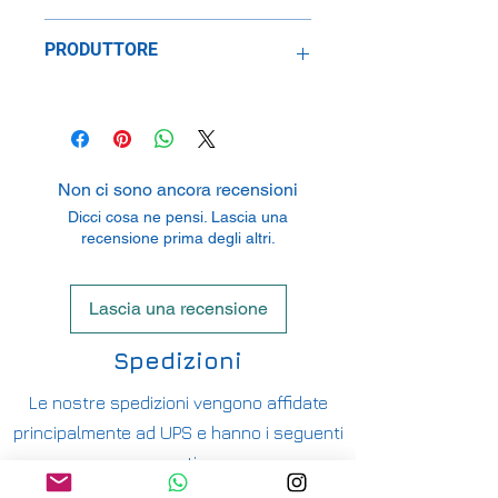
1:43
PRODUTTORE
Replicar, Lda.
Rua da Ribeira, Pav. 9, Z.I. Espinho,
4500-613 Espinho, Portugal
Non ci sono ancora recensioni
Dicci cosa ne pensi. Lascia una
recensione prima degli altri.
Lascia una recensione
Spedizioni
Le nostre spedizioni vengono affidate
principalmente ad UPS e hanno i seguenti
costi:
ITALIA PENISOLA DA 9,90€ - GRATUITA DA