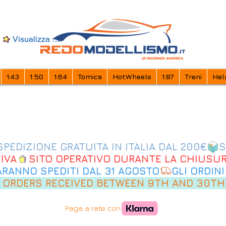
Visualizza punti
1:43
1:50
1:64
Tomica
HotWheels
1:87
Treni
Hel
IVA
SARANNO SPEDITI DAL 31 AGOSTO
 ORDERS RECEIVED BETWEEN 9TH AND 30TH
Paga a rate con