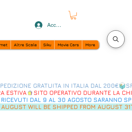
Accedi
met
Altre Scale
Siku
Movie Cars
More
 AUGUST WILL BE SHIPPED FROM AUGUST 31