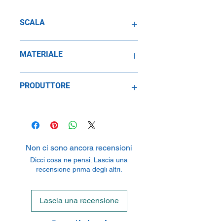
SCALA
1:18
MATERIALE
Resina
PRODUTTORE
Laudoracing Model
30A Avenue de Souprosse, 68220
Hagenthal-le-Bas, France
Non ci sono ancora recensioni
Dicci cosa ne pensi. Lascia una
recensione prima degli altri.
Lascia una recensione