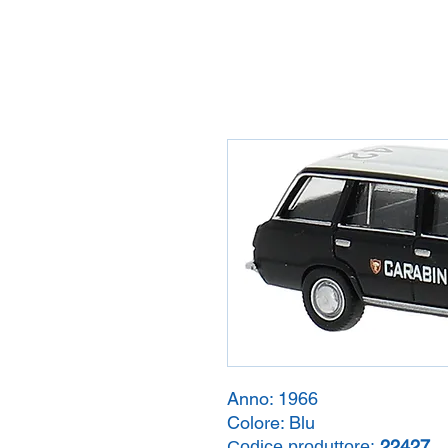
Anno:
1966
Colore:
Blu
22427
Codice produttore: