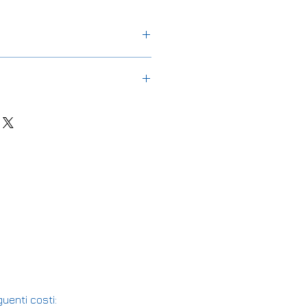
1 Teningen, Germany
uenti costi: