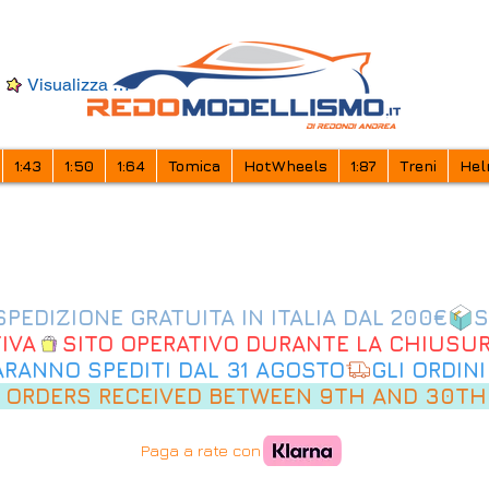
Visualizza punti
1:43
1:50
1:64
Tomica
HotWheels
1:87
Treni
Hel
IVA
SARANNO SPEDITI DAL 31 AGOSTO
 ORDERS RECEIVED BETWEEN 9TH AND 30TH
Paga a rate con