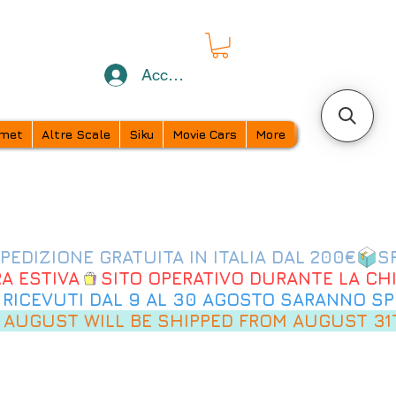
Accedi
met
Altre Scale
Siku
Movie Cars
More
 AUGUST WILL BE SHIPPED FROM AUGUST 31