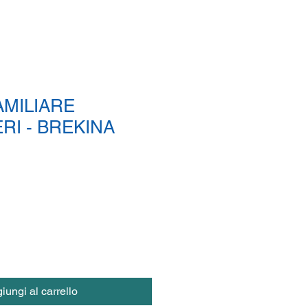
FAMILIARE
RI - BREKINA
iungi al carrello