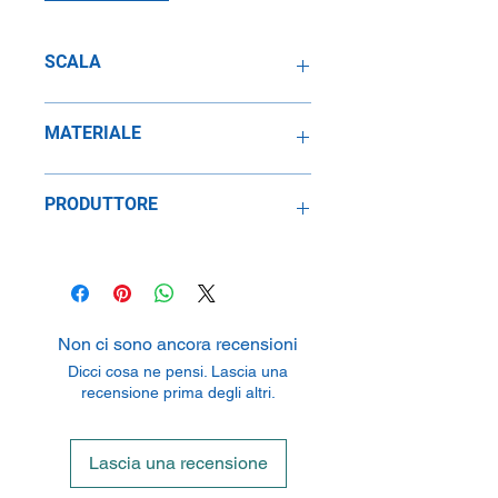
SCALA
1:12
MATERIALE
Metallo
PRODUTTORE
Werk83
Level 20 AIA Tower 251A 301,
Avenida Comercial de Macau, Macau
Non ci sono ancora recensioni
Dicci cosa ne pensi. Lascia una
recensione prima degli altri.
Lascia una recensione