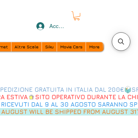
Accedi
met
Altre Scale
Siku
Movie Cars
More
 AUGUST WILL BE SHIPPED FROM AUGUST 31