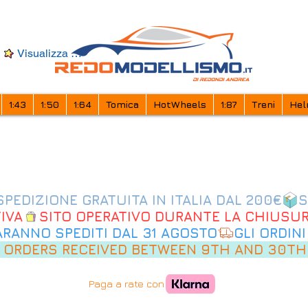
Visualizza punti
1:43
1:50
1:64
Tomica
HotWheels
1:87
Treni
Hel
IVA
SARANNO SPEDITI DAL 31 AGOSTO
 ORDERS RECEIVED BETWEEN 9TH AND 30TH
Paga a rate con