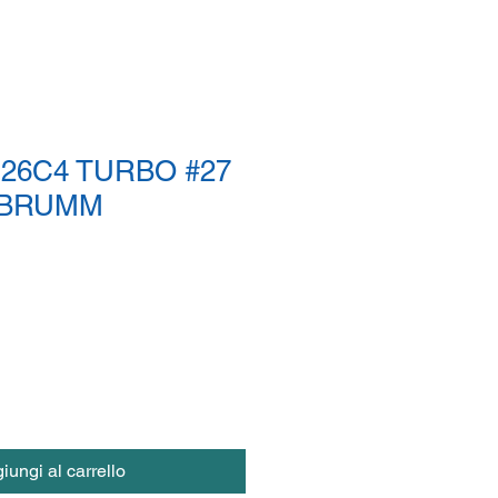
26C4 TURBO #27
 BRUMM
iungi al carrello