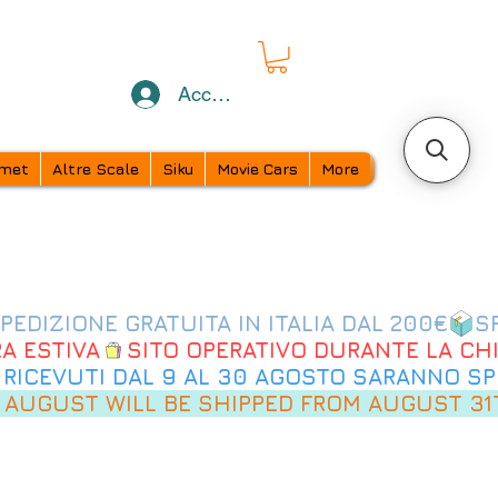
Accedi
met
Altre Scale
Siku
Movie Cars
More
 AUGUST WILL BE SHIPPED FROM AUGUST 31