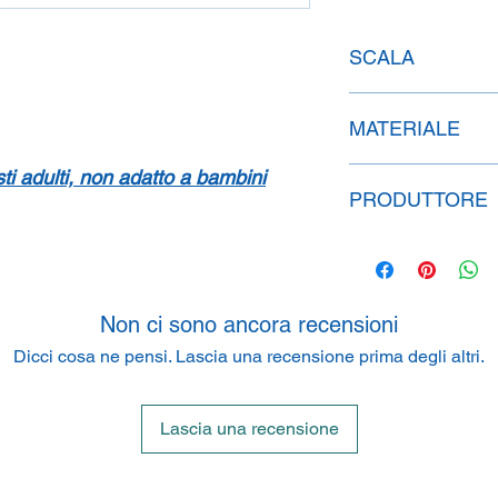
SCALA
1:43
MATERIALE
isti adulti, non adatto a bambini
Resina
PRODUTTORE
SpeidelReplicars G
Am Haeckselplatz 1,
Non ci sono ancora recensioni
Dicci cosa ne pensi. Lascia una recensione prima degli altri.
Lascia una recensione