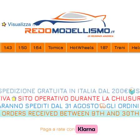
Visualizza punti
1:43
1:50
1:64
Tomica
HotWheels
1:87
Treni
Hel
IVA
SARANNO SPEDITI DAL 31 AGOSTO
 ORDERS RECEIVED BETWEEN 9TH AND 30TH
Paga a rate con