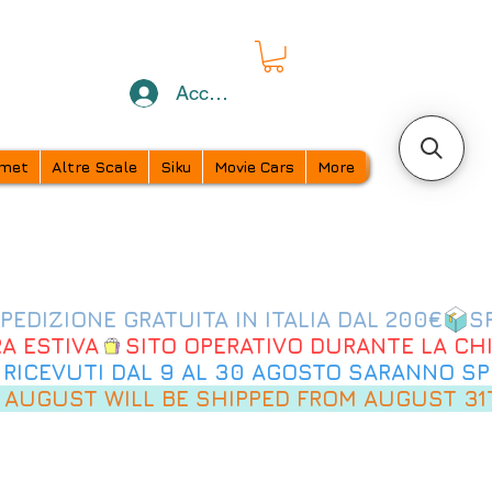
Accedi
met
Altre Scale
Siku
Movie Cars
More
 AUGUST WILL BE SHIPPED FROM AUGUST 31