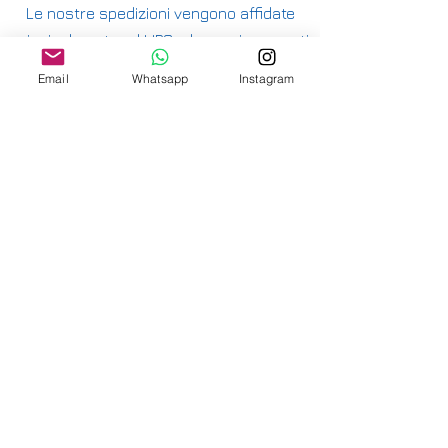
Le nostre spedizioni vengono affidate
principalmente ad UPS e hanno i seguenti
costi:
Email
Whatsapp
Instagram
ITALIA PENISOLA DA 9,90€ - GRATUITA DA
200€
ITALIA ISOLE DA 12,00€ - GRATUITA DA
200€
E' DISPONIBILE IL RITIRO IN NEGOZIO PER
ITALIA E SVIZZERA
-
INTERNAZIONALE DA 15,00€
-
OFFRIAMO ANCHE SPEDIZIONI
ASSICURATE
-
CONSULTA LE NAZIONI DOVE SPEDIAMO
QUI