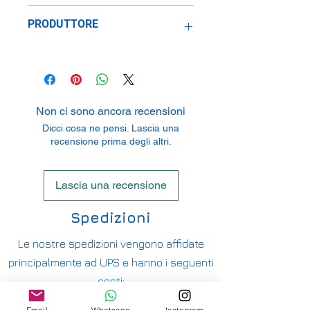
1:24
PRODUTTORE
Belkits
Ballestraat 55, 8950 Heuvelland
Westouter, Belgium
Non ci sono ancora recensioni
Dicci cosa ne pensi. Lascia una
recensione prima degli altri.
Lascia una recensione
Spedizioni
Le nostre spedizioni vengono affidate
principalmente ad UPS e hanno i seguenti
costi:
ITALIA PENISOLA DA 9,90€ - GRATUITA DA