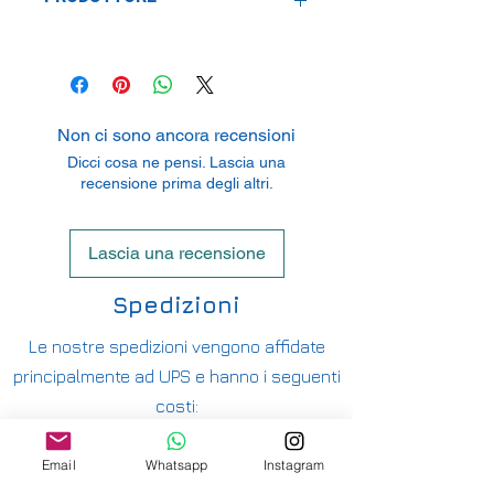
Brekina GmbH
Zeppelinstr. 8, 79331 Teningen,
Germany
Non ci sono ancora recensioni
Dicci cosa ne pensi. Lascia una
recensione prima degli altri.
Lascia una recensione
Spedizioni
Le nostre spedizioni vengono affidate
principalmente ad UPS e hanno i seguenti
costi:
ITALIA PENISOLA DA 9,90€ - GRATUITA DA
200€
Email
Whatsapp
Instagram