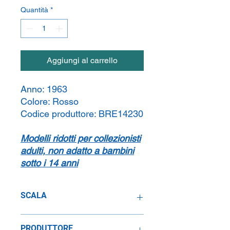
Quantità
*
Aggiungi al carrello
Anno:
1963
Colore:
Rosso
Codice produttore:
BRE14230
Modelli ridotti per collezionisti
adulti, non adatto a bambini
sotto i 14 anni
SCALA
1:87
PRODUTTORE