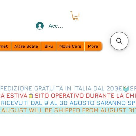
Accedi
met
Altre Scale
Siku
Movie Cars
More
 AUGUST WILL BE SHIPPED FROM AUGUST 31