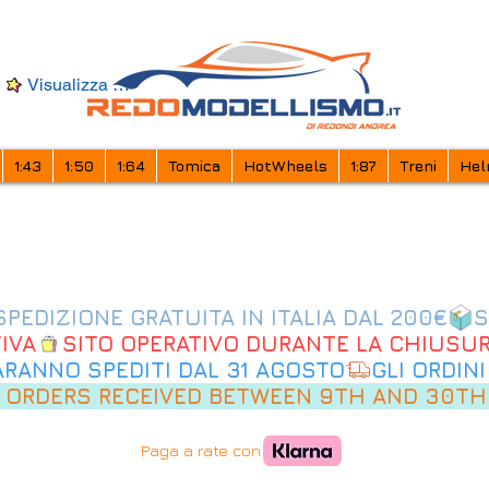
Visualizza punti
1:43
1:50
1:64
Tomica
HotWheels
1:87
Treni
Hel
IVA
SARANNO SPEDITI DAL 31 AGOSTO
 ORDERS RECEIVED BETWEEN 9TH AND 30TH
Paga a rate con