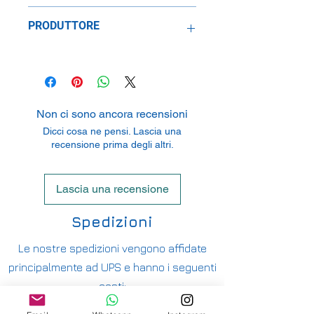
Metallo
PRODUTTORE
Speidel Replicars GmbH
Am Haeckselplatz 1, 72131
Oftertingen, Germany
Non ci sono ancora recensioni
Dicci cosa ne pensi. Lascia una
recensione prima degli altri.
Lascia una recensione
Spedizioni
Le nostre spedizioni vengono affidate
principalmente ad UPS e hanno i seguenti
costi:
ITALIA PENISOLA DA 9,90€ - GRATUITA DA