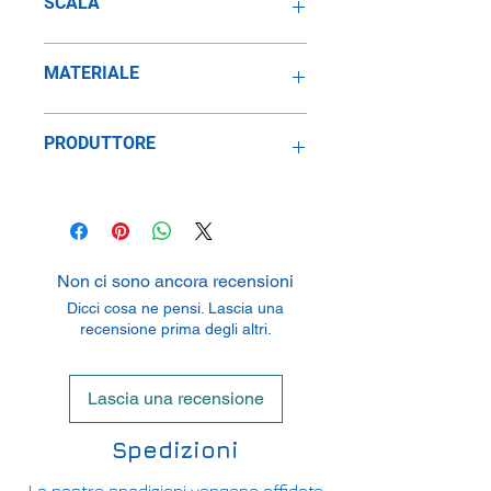
SCALA
1:24
MATERIALE
Metallo
PRODUTTORE
Speidel Replicars GmbH
Am Haeckselplatz 1, 72131
Oftertingen, Germany
Non ci sono ancora recensioni
Dicci cosa ne pensi. Lascia una
recensione prima degli altri.
Lascia una recensione
Spedizioni
Le nostre spedizioni vengono affidate