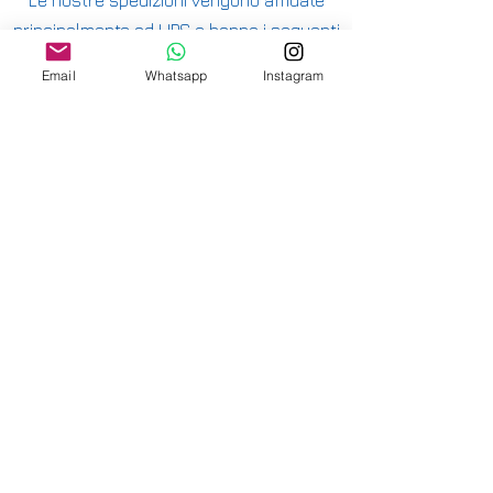
principalmente ad UPS e hanno i seguenti
costi:
Email
Whatsapp
Instagram
ITALIA PENISOLA DA 9,90€ - GRATUITA DA
200€
ITALIA ISOLE DA 12,00€ - GRATUITA DA
200€
E' DISPONIBILE IL RITIRO IN NEGOZIO PER
ITALIA E SVIZZERA
-
INTERNAZIONALE DA 15,00€
-
OFFRIAMO ANCHE SPEDIZIONI
ASSICURATE
-
CONSULTA LE NAZIONI DOVE SPEDIAMO
QUI