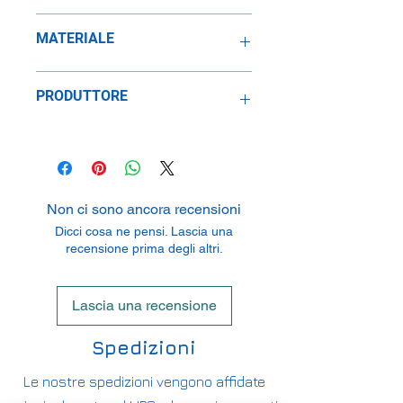
1:43
MATERIALE
Resina
PRODUTTORE
SpeidelReplicars GmbH
Am Haeckselplatz 1, 72131
Oftertingen, Germany
Non ci sono ancora recensioni
Dicci cosa ne pensi. Lascia una
recensione prima degli altri.
Lascia una recensione
Spedizioni
Le nostre spedizioni vengono affidate