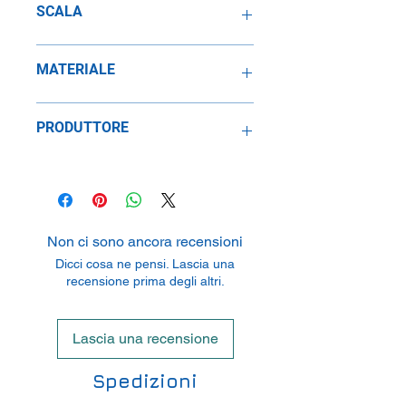
SCALA
1:24
MATERIALE
Metallo
PRODUTTORE
E&R Modelauto Geerligs/De Jong
Transportweg 9,7007 CL
Doetinchem,Netherlands
Non ci sono ancora recensioni
Dicci cosa ne pensi. Lascia una
recensione prima degli altri.
Lascia una recensione
Spedizioni