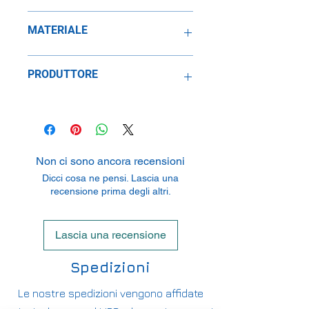
1:24
MATERIALE
Metallo
PRODUTTORE
Speidel Replicars GmbH
Am Haeckselplatz 1, 72131
Oftertingen, Germany
Non ci sono ancora recensioni
Dicci cosa ne pensi. Lascia una
recensione prima degli altri.
Lascia una recensione
Spedizioni
Le nostre spedizioni vengono affidate