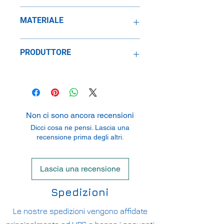
1:43
MATERIALE
Resina
PRODUTTORE
SpeidelReplicars GmbH
Am Haeckselplatz 1, 72131
Oftertingen, Germany
Non ci sono ancora recensioni
Dicci cosa ne pensi. Lascia una
recensione prima degli altri.
Lascia una recensione
Spedizioni
Le nostre spedizioni vengono affidate