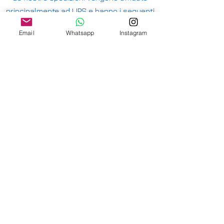
principalmente ad UPS e hanno i seguenti
costi:
Email
Whatsapp
Instagram
ITALIA PENISOLA DA 9,90€ - GRATUITA DA
200€
ITALIA ISOLE DA 12,00€ - GRATUITA DA
200€
E' DISPONIBILE IL RITIRO IN NEGOZIO PER
ITALIA E SVIZZERA
-
INTERNAZIONALE DA 15,00€
-
OFFRIAMO ANCHE SPEDIZIONI
ASSICURATE
-
CONSULTA LE NAZIONI DOVE SPEDIAMO
QUI