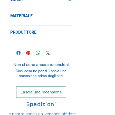
1:43
MATERIALE
Resina
PRODUTTORE
SpeidelReplicars GmbH
Am Haeckselplatz 1, 72131
Oftertingen, Germany
Non ci sono ancora recensioni
Dicci cosa ne pensi. Lascia una
recensione prima degli altri.
Lascia una recensione
Spedizioni
Le nostre spedizioni vengono affidate