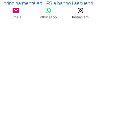
principalmente ad UPS e hanno i seguenti
costi:
Email
Whatsapp
Instagram
ITALIA PENISOLA DA 9,90€ - GRATUITA DA
200€
ITALIA ISOLE DA 12,00€ - GRATUITA DA
200€
E' DISPONIBILE IL RITIRO IN NEGOZIO PER
ITALIA E SVIZZERA
-
INTERNAZIONALE DA 15,00€
-
OFFRIAMO ANCHE SPEDIZIONI
ASSICURATE
-
CONSULTA LE NAZIONI DOVE SPEDIAMO
QUI