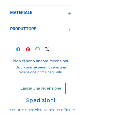
1:43
MATERIALE
Resina
PRODUTTORE
SpeidelReplicars GmbH
Am Haeckselplatz 1, 72131
Oftertingen, Germany
Non ci sono ancora recensioni
Dicci cosa ne pensi. Lascia una
recensione prima degli altri.
Lascia una recensione
Spedizioni
Le nostre spedizioni vengono affidate