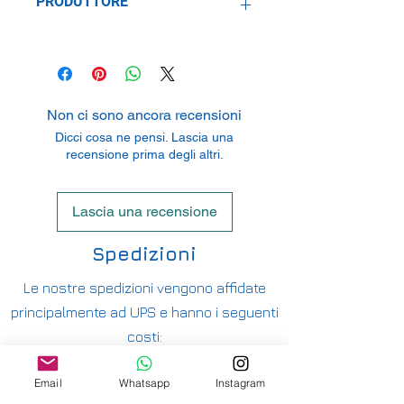
PRODUTTORE
Replicar, Lda.
Rua da Ribeira, Pav. 9, Z.I. Espinho,
4500-613 Espinho, Portugal
Non ci sono ancora recensioni
Dicci cosa ne pensi. Lascia una
recensione prima degli altri.
Lascia una recensione
Spedizioni
Le nostre spedizioni vengono affidate
principalmente ad UPS e hanno i seguenti
costi:
ITALIA PENISOLA DA 9,90€ - GRATUITA DA
Email
Whatsapp
Instagram
200€