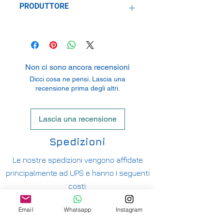
PRODUTTORE
Italeri S.p.A.
Via Pradazzo 6/b, 40012 Calderara di
Reno, Italy
Non ci sono ancora recensioni
Dicci cosa ne pensi. Lascia una
recensione prima degli altri.
Lascia una recensione
Spedizioni
Le nostre spedizioni vengono affidate
principalmente ad UPS e hanno i seguenti
costi:
ITALIA PENISOLA DA 9,90€ - GRATUITA DA
Email
Whatsapp
Instagram
200€