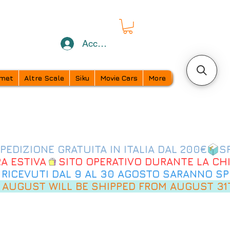
Accedi
met
Altre Scale
Siku
Movie Cars
More
 AUGUST WILL BE SHIPPED FROM AUGUST 31