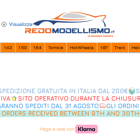
Visualizza punti
1:43
1:50
1:64
Tomica
HotWheels
1:87
Treni
Hel
IVA
SARANNO SPEDITI DAL 31 AGOSTO
 ORDERS RECEIVED BETWEEN 9TH AND 30TH
Paga a rate con