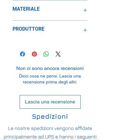
1:18
MATERIALE
Resina
PRODUTTORE
Laudoracing Model
30A Avenue de Souprosse, 68220
Hagenthal-le-Bas, France
Non ci sono ancora recensioni
Dicci cosa ne pensi. Lascia una
recensione prima degli altri.
Lascia una recensione
Spedizioni
Le nostre spedizioni vengono affidate
principalmente ad UPS e hanno i seguenti