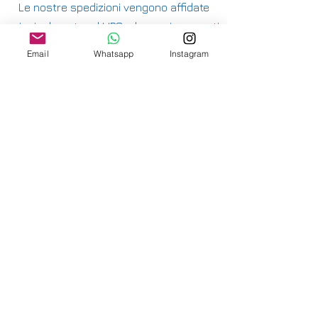
Le nostre spedizioni vengono affidate
principalmente ad UPS e hanno i seguenti
costi:
Email
Whatsapp
Instagram
ITALIA PENISOLA DA 9,90€ - GRATUITA DA
200€
ITALIA ISOLE DA 12,00€ - GRATUITA DA
200€
E' DISPONIBILE IL RITIRO IN NEGOZIO PER
ITALIA E SVIZZERA
-
INTERNAZIONALE DA 15,00€
-
OFFRIAMO ANCHE SPEDIZIONI
ASSICURATE
-
CONSULTA LE NAZIONI DOVE SPEDIAMO
QUI