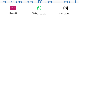
principalmente ad UPS e hanno i seguenti
costi:
Email
Whatsapp
Instagram
ITALIA PENISOLA DA 9,90€ - GRATUITA DA
200€
ITALIA ISOLE DA 12,00€ - GRATUITA DA
200€
E' DISPONIBILE IL RITIRO IN NEGOZIO PER
ITALIA E SVIZZERA
-
INTERNAZIONALE DA 15,00€
-
OFFRIAMO ANCHE SPEDIZIONI
ASSICURATE
-
CONSULTA LE NAZIONI DOVE SPEDIAMO
QUI