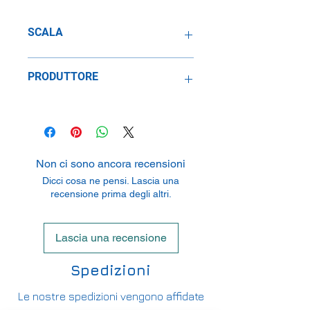
SCALA
1:64
PRODUTTORE
Mattel Inc.
333 Boulevard, El Segundo, CA
90245, USA
Non ci sono ancora recensioni
Dicci cosa ne pensi. Lascia una
recensione prima degli altri.
Lascia una recensione
Spedizioni
Le nostre spedizioni vengono affidate